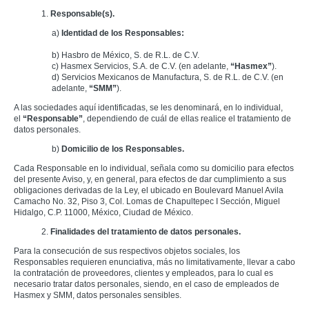
1.
Responsable(s).
a)
Identidad de los Responsables:
b) Hasbro de México, S. de R.L. de C.V.
c) Hasmex Servicios, S.A. de C.V. (en adelante,
“Hasmex”
).
d) Servicios Mexicanos de Manufactura, S. de R.L. de C.V. (en
adelante,
“SMM”
).
A las sociedades aquí identificadas, se les denominará, en lo individual,
el
“Responsable”
, dependiendo de cuál de ellas realice el tratamiento de
datos personales.
b)
Domicilio de los Responsables.
Cada Responsable en lo individual, señala como su domicilio para efectos
del presente Aviso, y, en general, para efectos de dar cumplimiento a sus
obligaciones derivadas de la Ley, el ubicado en Boulevard Manuel Avila
Camacho No. 32, Piso 3, Col. Lomas de Chapultepec I Sección, Miguel
Hidalgo, C.P. 11000, México, Ciudad de México.
2.
Finalidades del tratamiento de datos personales.
Para la consecución de sus respectivos objetos sociales, los
Responsables requieren enunciativa, más no limitativamente, llevar a cabo
la contratación de proveedores, clientes y empleados, para lo cual es
necesario tratar datos personales, siendo, en el caso de empleados de
Hasmex y SMM, datos personales sensibles.