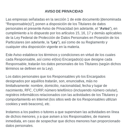
AVISO DE PRIVACIDAD
Las empresas señaladas en la sección 1 de este documento [denominada
“Responsable(s)”], ponen a disposición de los Titulares de datos
personales el presente Aviso de Privacidad (en adelante, el “
Aviso
”), en
cumplimiento a lo dispuesto por los artículos 15, 16, 17 y demás aplicables
de la Ley Federal de Protección de Datos Personales en Posesión de los
Particulares (en adelante, la “
Ley
”), así como de su Reglamento y
cualquier otra disposición vigente en la materia.
Este Aviso establece los términos y condiciones en virtud de los cuales
cada Responsable, así como el(los) Encargado(s) que designe cada
Responsable, tratarán los datos personales de los Titulares (según dichos
términos se definen en la Ley).
Los datos personales que los Responsables y/o los Encargados
designados por aquéllos tratarán, son, enunciativa, más no
limitativamente: nombre, domicilio, nacionalidad, fecha y lugar de
nacimiento, RFC, CURP, número telefónico (incluyendo número celular),
registros informáticos relacionados con las actividades de los Titulares y
comportamiento en Internet (los sitios web de los Responsables utilizan
cookies y web beacons), etc.
Instamos a los padres o tutores a que supervisen las actividades en línea
de dichos menores, y a que avisen a los Responsables, de manera
inmediata, en caso de sospechar que dichos menores han proporcionado
datos personales.