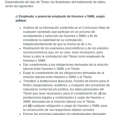
Dependiendo del tipo de Titular, las finalidades del tratamiento de datos,
serán las siguientes:
a)
Empleado, o potencial empleado de Hasmex o SMM, según
aplique:
Análisis de la información contenida en el Currículum Vitae de
cualquier candidato que participe en un proceso de
reclutamiento y selección de Hasmex o SMM, a fin de
considerar la viabilidad de su contratación,
independientemente de que la misma se dé o no.
Realización de los exámenes psicométricos y de los estudios
socioeconómicos que, en su caso, sean necesarios, para
llevar a cabo la contratación del Titular como empleado de
Hasmex o SMM.
Dar cumplimiento a las obligaciones derivadas de la relación
laboral entre Hasmex o SMM, y el Titular.
Exigir el cumplimiento de las obligaciones derivadas de la
relación laboral entre Hasmex o SMM, y el Titular.
Transferir a Instituciones Bancarias, Fondos de Ahorro para el
Retiro, Aseguradoras, auditores, y cualquier otro proveedor de
naturaleza comercial y/o jurídica, los datos personales del
Titular que sean necesarios, para el cumplimiento de:
(i)
las
prestaciones legales y contractuales a cargo de Hasmex o
SMM, derivadas de la relación laboral con el Titular;
y/o
(ii)
cualquier obligación a cargo de Hasmex o SMM, para
la consecución de sus respectivos objetos sociales.
Ejercer las acciones judiciales y/o extrajudiciales derivadas