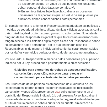
las cuales están en posesión y son del conocimiento únicamente
de las personas que, en virtud de sus puestos y/o funciones,
deban conocer dichos datos personales; y/o
b)
En archivos físicos bajo llave, la cual está en posesión
únicamente de las personas que, en virtud de sus puestos y/o
funciones, deban conocer dichos datos personales.
En complemento a lo anterior, el Responsable ha adoptado las políticas y
medidas de seguridad administrativas, técnicas y físicas adecuadas contra
daño, pérdida, destrucción, acceso y/o uso no autorizados. No obstante,
ninguno de los Responsables garantiza que terceros no autorizados no
tengan acceso a los sistemas digitales y/o físicos del Responsable donde
se almacenan datos personales, por lo que, en ningún caso los
Responsables, ni de manera individual ni conjunta, serán responsables
por los daños y perjuicios derivados de cualquier acceso no autorizado.
Por otro lado, el Responsable almacena datos personales por el periodo
indicado por la Ley, procediendo posteriormente a su cancelación.
6.
Medios para ejercer los derechos de acceso, rectificación,
cancelación u oposición, así como para revocar el
consentimiento para el tratamiento de datos personales.
Los Titulares de datos personales en posesión de cualquiera de los
Responsables, podrán ejercer los derechos de acceso, rectificación,
cancelación y oposición, presentando
esta
solicitud por escrito en el
domicilio del Responsable indicado 1.b del presente Aviso, la cual será
procesada de acuerdo con lo indicado por la Ley, en el entendido de que
el Titular que la presente deberá cubrir por su cuenta, sin derecho a