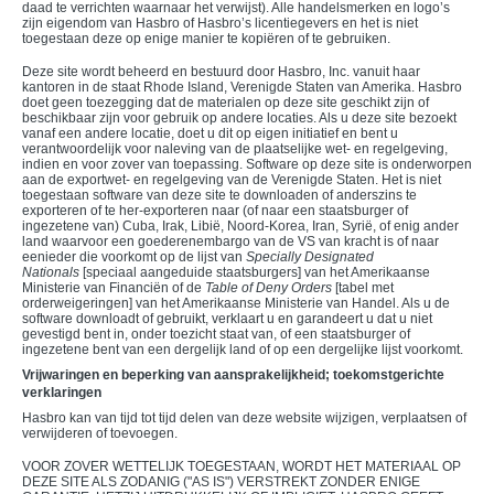
daad te verrichten waarnaar het verwijst). Alle handelsmerken en logo’s
zijn eigendom van Hasbro of Hasbro’s licentiegevers en het is niet
toegestaan deze op enige manier te kopiëren of te gebruiken.
Deze site wordt beheerd en bestuurd door Hasbro, Inc. vanuit haar
kantoren in de staat Rhode Island, Verenigde Staten van Amerika. Hasbro
doet geen toezegging dat de materialen op deze site geschikt zijn of
beschikbaar zijn voor gebruik op andere locaties. Als u deze site bezoekt
vanaf een andere locatie, doet u dit op eigen initiatief en bent u
verantwoordelijk voor naleving van de plaatselijke wet- en regelgeving,
indien en voor zover van toepassing. Software op deze site is onderworpen
aan de exportwet- en regelgeving van de Verenigde Staten. Het is niet
toegestaan software van deze site te downloaden of anderszins te
exporteren of te her-exporteren naar (of naar een staatsburger of
ingezetene van) Cuba, Irak, Libië, Noord-Korea, Iran, Syrië, of enig ander
land waarvoor een goederenembargo van de VS van kracht is of naar
eenieder die voorkomt op de lijst van
Specially Designated
Nationals
[speciaal aangeduide staatsburgers] van het Amerikaanse
Ministerie van Financiën of de
Table of Deny Orders
[tabel met
orderweigeringen] van het Amerikaanse Ministerie van Handel. Als u de
software downloadt of gebruikt, verklaart u en garandeert u dat u niet
gevestigd bent in, onder toezicht staat van, of een staatsburger of
ingezetene bent van een dergelijk land of op een dergelijke lijst voorkomt.
Vrijwaringen en beperking van aansprakelijkheid; toekomstgerichte
verklaringen
Hasbro kan van tijd tot tijd delen van deze website wijzigen, verplaatsen of
verwijderen of toevoegen.
VOOR ZOVER WETTELIJK TOEGESTAAN, WORDT HET MATERIAAL OP
DEZE SITE ALS ZODANIG ("AS IS") VERSTREKT ZONDER ENIGE