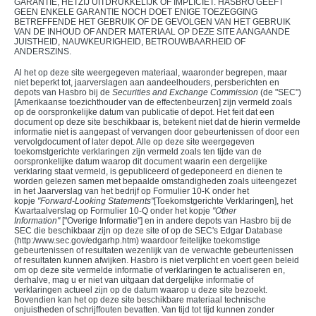
GARANTIE, HETZIJ UITDRUKKELIJK OF IMPLICIET. HASBRO GEEFT
GEEN ENKELE GARANTIE NOCH DOET ENIGE TOEZEGGING
BETREFFENDE HET GEBRUIK OF DE GEVOLGEN VAN HET GEBRUIK
VAN DE INHOUD OF ANDER MATERIAAL OP DEZE SITE AANGAANDE
JUISTHEID, NAUWKEURIGHEID, BETROUWBAARHEID OF
ANDERSZINS.
Al het op deze site weergegeven materiaal, waaronder begrepen, maar
niet beperkt tot, jaarverslagen aan aandeelhouders, persberichten en
depots van Hasbro bij de
Securities and Exchange Commission
(de "SEC")
[Amerikaanse toezichthouder van de effectenbeurzen] zijn vermeld zoals
op de oorspronkelijke datum van publicatie of depot. Het feit dat een
document op deze site beschikbaar is, betekent niet dat de hierin vermelde
informatie niet is aangepast of vervangen door gebeurtenissen of door een
vervolgdocument of later depot. Alle op deze site weergegeven
toekomstgerichte verklaringen zijn vermeld zoals ten tijde van de
oorspronkelijke datum waarop dit document waarin een dergelijke
verklaring staat vermeld, is gepubliceerd of gedeponeerd en dienen te
worden gelezen samen met bepaalde omstandigheden zoals uiteengezet
in het Jaarverslag van het bedrijf op Formulier 10-K onder het
kopje
"Forward-Looking Statements"
[Toekomstgerichte Verklaringen], het
Kwartaalverslag op Formulier 10-Q onder het kopje
"Other
Information"
["Overige Informatie"] en in andere depots van Hasbro bij de
SEC die beschikbaar zijn op deze site of op de SEC's Edgar Database
(http:/www.sec.gov/edgarhp.htm) waardoor feitelijke toekomstige
gebeurtenissen of resultaten wezenlijk van de verwachte gebeurtenissen
of resultaten kunnen afwijken. Hasbro is niet verplicht en voert geen beleid
om op deze site vermelde informatie of verklaringen te actualiseren en,
derhalve, mag u er niet van uitgaan dat dergelijke informatie of
verklaringen actueel zijn op de datum waarop u deze site bezoekt.
Bovendien kan het op deze site beschikbare materiaal technische
onjuistheden of schrijffouten bevatten. Van tijd tot tijd kunnen zonder