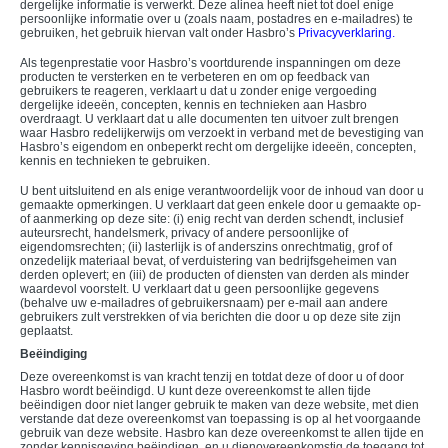
dergelijke informatie is verwerkt. Deze alinea heeft niet tot doel enige
persoonlijke informatie over u (zoals naam, postadres en e-mailadres) te
gebruiken, het gebruik hiervan valt onder Hasbro’s
Privacyverklaring.
Als tegenprestatie voor Hasbro’s voortdurende inspanningen om deze
producten te versterken en te verbeteren en om op feedback van
gebruikers te reageren, verklaart u dat u zonder enige vergoeding
dergelijke ideeën, concepten, kennis en technieken aan Hasbro
overdraagt. U verklaart dat u alle documenten ten uitvoer zult brengen
waar Hasbro redelijkerwijs om verzoekt in verband met de bevestiging van
Hasbro’s eigendom en onbeperkt recht om dergelijke ideeën, concepten,
kennis en technieken te gebruiken.
U bent uitsluitend en als enige verantwoordelijk voor de inhoud van door u
gemaakte opmerkingen. U verklaart dat geen enkele door u gemaakte op-
of aanmerking op deze site: (i) enig recht van derden schendt, inclusief
auteursrecht, handelsmerk, privacy of andere persoonlijke of
eigendomsrechten; (ii) lasterlijk is of anderszins onrechtmatig, grof of
onzedelijk materiaal bevat, of verduistering van bedrijfsgeheimen van
derden oplevert; en (iii) de producten of diensten van derden als minder
waardevol voorstelt. U verklaart dat u geen persoonlijke gegevens
(behalve uw e-mailadres of gebruikersnaam) per e-mail aan andere
gebruikers zult verstrekken of via berichten die door u op deze site zijn
geplaatst.
Beëindiging
Deze overeenkomst is van kracht tenzij en totdat deze of door u of door
Hasbro wordt beëindigd. U kunt deze overeenkomst te allen tijde
beëindigen door niet langer gebruik te maken van deze website, met dien
verstande dat deze overeenkomst van toepassing is op al het voorgaande
gebruik van deze website. Hasbro kan deze overeenkomst te allen tijde en
zonder kennisgeving beëindigen, en u dienovereenkomstig de toegang tot