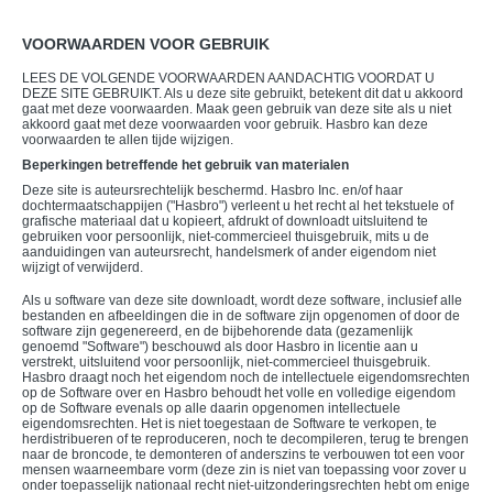
VOORWAARDEN VOOR GEBRUIK
LEES DE VOLGENDE VOORWAARDEN AANDACHTIG VOORDAT U
DEZE SITE GEBRUIKT. Als u deze site gebruikt, betekent dit dat u akkoord
gaat met deze voorwaarden. Maak geen gebruik van deze site als u niet
akkoord gaat met deze voorwaarden voor gebruik. Hasbro kan deze
voorwaarden te allen tijde wijzigen.
Beperkingen betreffende het gebruik van materialen
Deze site is auteursrechtelijk beschermd. Hasbro Inc. en/of haar
dochtermaatschappijen ("Hasbro") verleent u het recht al het tekstuele of
grafische materiaal dat u kopieert, afdrukt of downloadt uitsluitend te
gebruiken voor persoonlijk, niet-commercieel thuisgebruik, mits u de
aanduidingen van auteursrecht, handelsmerk of ander eigendom niet
wijzigt of verwijderd.
Als u software van deze site downloadt, wordt deze software, inclusief alle
bestanden en afbeeldingen die in de software zijn opgenomen of door de
software zijn gegenereerd, en de bijbehorende data (gezamenlijk
genoemd "Software") beschouwd als door Hasbro in licentie aan u
verstrekt, uitsluitend voor persoonlijk, niet-commercieel thuisgebruik.
Hasbro draagt noch het eigendom noch de intellectuele eigendomsrechten
op de Software over en Hasbro behoudt het volle en volledige eigendom
op de Software evenals op alle daarin opgenomen intellectuele
eigendomsrechten. Het is niet toegestaan de Software te verkopen, te
herdistribueren of te reproduceren, noch te decompileren, terug te brengen
naar de broncode, te demonteren of anderszins te verbouwen tot een voor
mensen waarneembare vorm (deze zin is niet van toepassing voor zover u
onder toepasselijk nationaal recht niet-uitzonderingsrechten hebt om enige