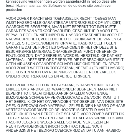
kennisgeving veranderingen worden aangebracht in het op deze site
beschikbare materiaal, de Software en de op deze site beschreven
producten
VOOR ZOVER KRACHTENS TOEPASSELIJK RECHT TOEGESTAAN,
WIJST HASBRO ALLE GARANTIES AF, UITDRUKKELIJK OF IMPLICIET,
WAARONDER BEGREPEN, MAAR NIET BEPERKT TOT IMPLICIETE
GARANTIES VAN VERKOOPBAARHEID, GESCHIKTHEID VOOR EEN
BEPAALD DOEL EN NIET-INBREUK. HASBRO STAAT NIET IN VOOR DE
NAUWKEURIGHEID, VOLLEDIGHEID OF BRUIKBAARHEID VAN ENIGE
OP DEZE SITE OPGENOMEN INFORMATIE. HASBRO GEEFT GEEN
GARANTIE DAT DE FUNCTIES OPGENOMEN IN HET OP DEZE SITE
BESCHIKBARE MATERIAAL ONAFGEBROKEN FUNCTIONEREN OF
FOUTLOOS ZIJN, DAT GEBREKEN WORDEN HERSTELD, OF DAT HET
MATERIAAL, DEZE SITE OF DE SERVER DIE DIT BESCHIKBAAR STELT
GEEN VIRUSSEN OF ANDERE SCHADELIJKE ONDERDELEN BEVAT.
VOOR ZOVER WETTELIJK TOEGESTAAN, NEEMT U (EN NIET HASBRO)
ALLE KOSTEN VOOR UW REKENING VOOR ALLE NOODZAKELIJK
ONDERHOUD, REPARATIES EN VERBETERINGEN.
VOOR ZOVER WETTELIJK TOEGESTAAN, IS HASBRO ONDER GEEN
ENKELE OMSTANDIGHEID, WAARONDER BEGREPEN, MAAR NIET
BEPERKT TOT, NALATIGHEID, AANSPRAKELIJK VOOR ENIGE
BIJZONDERE SCHADE OF VERVOLGSCHADE DIE VOORTKOMT UIT
HET GEBRUIK, OF HET ONVERMOGEN TOT GEBRUIK, VAN DEZE SITE
OF ENIG GEDOWNLOAD MATERIAAL, ZELFS INDIEN HASBRO OF HAAR
VERTEGENWOORDIGER OP DE HOOGTE IS GESTELD VAN DE
MOGELIJKHEID VAN DERGELIJKE SCHADE. VOOR ZOVER WETTELIJK
TOEGESTAAN, ZAL IN GEEN GEVAL DE TOTALE AANSPRAKELIJK VAN
HASBRO JEGENS U WEGENS ALLE SCHADE, VERLIEZEN EN
RECHTSVORDERINGEN (NOCH CONTRACTUEEL, NOCH
ANDERSZINS) HET BEDRAG OVERSCHRIJDEN DAT U AAN HASBRO