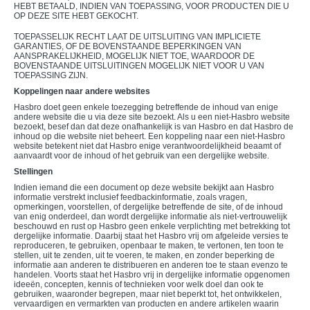
HEBT BETAALD, INDIEN VAN TOEPASSING, VOOR PRODUCTEN DIE U
OP DEZE SITE HEBT GEKOCHT.
TOEPASSELIJK RECHT LAAT DE UITSLUITING VAN IMPLICIETE
GARANTIES, OF DE BOVENSTAANDE BEPERKINGEN VAN
AANSPRAKELIJKHEID, MOGELIJK NIET TOE, WAARDOOR DE
BOVENSTAANDE UITSLUITINGEN MOGELIJK NIET VOOR U VAN
TOEPASSING ZIJN.
Koppelingen naar andere websites
Hasbro doet geen enkele toezegging betreffende de inhoud van enige
andere website die u via deze site bezoekt. Als u een niet-Hasbro website
bezoekt, besef dan dat deze onafhankelijk is van Hasbro en dat Hasbro de
inhoud op die website niet beheert. Een koppeling naar een niet-Hasbro
website betekent niet dat Hasbro enige verantwoordelijkheid beaamt of
aanvaardt voor de inhoud of het gebruik van een dergelijke website.
Stellingen
Indien iemand die een document op deze website bekijkt aan Hasbro
informatie verstrekt inclusief feedbackinformatie, zoals vragen,
opmerkingen, voorstellen, of dergelijke betreffende de site, of de inhoud
van enig onderdeel, dan wordt dergelijke informatie als niet-vertrouwelijk
beschouwd en rust op Hasbro geen enkele verplichting met betrekking tot
dergelijke informatie. Daarbij staat het Hasbro vrij om afgeleide versies te
reproduceren, te gebruiken, openbaar te maken, te vertonen, ten toon te
stellen, uit te zenden, uit te voeren, te maken, en zonder beperking de
informatie aan anderen te distribueren en anderen toe te staan evenzo te
handelen. Voorts staat het Hasbro vrij in dergelijke informatie opgenomen
ideeën, concepten, kennis of technieken voor welk doel dan ook te
gebruiken, waaronder begrepen, maar niet beperkt tot, het ontwikkelen,
vervaardigen en vermarkten van producten en andere artikelen waarin