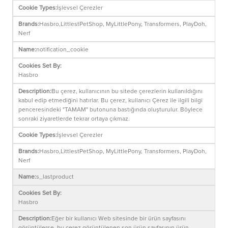
İşlevsel Çerezler
Hasbro,LittlestPetShop, MyLittlePony, Transformers, PlayDoh,
Nerf
notification_cookie
Hasbro
Bu çerez, kullanıcının bu sitede çerezlerin kullanıldığını
kabul edip etmediğini hatırlar. Bu çerez, kullanıcı Çerez ile ilgili bilgi
penceresindeki "TAMAM" butonuna bastığında oluşturulur. Böylece
sonraki ziyaretlerde tekrar ortaya çıkmaz.
İşlevsel Çerezler
Hasbro,LittlestPetShop, MyLittlePony, Transformers, PlayDoh,
Nerf
s_lastproduct
Hasbro
Eğer bir kullanıcı Web sitesinde bir ürün sayfasını
görüntülerse, bu çerez görüntülenen son ürün sayfasının ürün