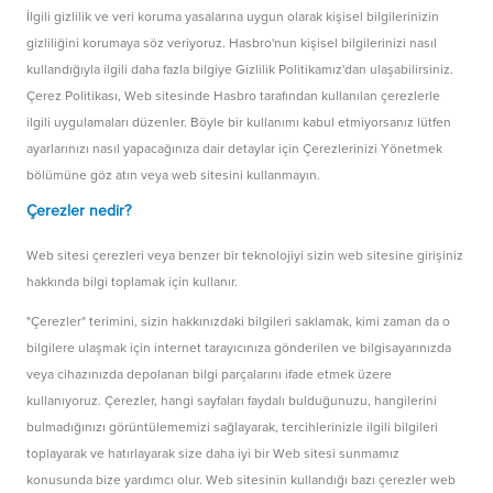
İlgili gizlilik ve veri koruma yasalarına uygun olarak kişisel bilgilerinizin
gizliliğini korumaya söz veriyoruz. Hasbro'nun kişisel bilgilerinizi nasıl
kullandığıyla ilgili daha fazla bilgiye Gizlilik Politikamız'dan ulaşabilirsiniz.
Çerez Politikası, Web sitesinde Hasbro tarafından kullanılan çerezlerle
ilgili uygulamaları düzenler. Böyle bir kullanımı kabul etmiyorsanız lütfen
ayarlarınızı nasıl yapacağınıza dair detaylar için Çerezlerinizi Yönetmek
bölümüne göz atın veya web sitesini kullanmayın.
Çerezler nedir?
Web sitesi çerezleri veya benzer bir teknolojiyi sizin web sitesine girişiniz
hakkında bilgi toplamak için kullanır.
"Çerezler" terimini, sizin hakkınızdaki bilgileri saklamak, kimi zaman da o
bilgilere ulaşmak için internet tarayıcınıza gönderilen ve bilgisayarınızda
veya cihazınızda depolanan bilgi parçalarını ifade etmek üzere
kullanıyoruz. Çerezler, hangi sayfaları faydalı bulduğunuzu, hangilerini
bulmadığınızı görüntülememizi sağlayarak, tercihlerinizle ilgili bilgileri
toplayarak ve hatırlayarak size daha iyi bir Web sitesi sunmamız
konusunda bize yardımcı olur. Web sitesinin kullandığı bazı çerezler web