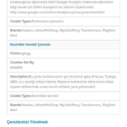
bırakacağınızı öğrenmek dahil Google Analytics hakkında daha fazla
bilgi almak için lütfen Google'ın bu sitesini ziyaret edin:
http://www.google.com/intl/en/analytics/privacyoverview.html
Performans Çerezleri
Hasbro, LittlestPetShop, MyLittlePony, Transformers, PlayDoh,
Nerf
Kesinlikle Gerekli Çerezler
xglsgg
AKAMAI
Bu çerez kullanıcısının yer tercihine göre (Fransa, Türkiye,
ABD, vs.) seçtiği ülkeyi hatırlar. Böylece kullanıcılar daha sonra siteyi
ziyaret ettiklerinde onları tercih ettikleri yere yönlendirir.
Kesinlikle Gerekli
Hasbro, LittlestPetShop, MyLittlePony, Transformers, PlayDoh,
Nerf
Çerezlerinizi Yönetmek