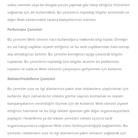
video izlemek veya bir blogda yorum yapmak gibi talep ettiğiniz hizmetleri
sağlamak için de kullanılabilir. Bu çerezlerin topladığı bilgiler anonimdir ve
diğer Web sitelerindeki tarama faaliyetlerinizi izlemez.
Performans Çerezleri
Bu çerezler Web sitesini nasıl kullandığınız hakkında bilgi toplar. Örneğin
en sık hangi sayfaları ziyaret ettiğinizi ve bu web sayfalarından hata mesajı
alıp almadığınızı belirler. Bu çerezler kimliğinizi açığa çıkaracak bilgiler
toplamaz. Bu çerezlerin topladığı tüm bilgiler anonim bir platformda
toplanır ve sadece Web sitesinin çalışmasını geliştirmek için kullanılır.
Reklam/Hedefleme Çerezleri
Bu çerezler size ve ilgi alanlarınıza yakın olan reklamların ulaştırılması için
kullanılır. Aynı zamanda bir reklamı görme sayınızı kısıtlamak ve reklam
kampanyalarının verimliliğini ölçmek için de kullanılır. Web sitesini ziyaret
ettiğinizi hatırlarlar ve bu bilgi reklam ajansları gibi diğer organizasyonlarla
paylaşılır. Hedefleme ya da reklam çerezleri sıklıkla üçüncü taraf
organizasyonlarca sağlanan Web sitesi fonksiyonelliğiyle bağlantılıdır. Bu
çerezler, reklamların size ve ilgi alanlarınıza yakın olmasını sağlamak için