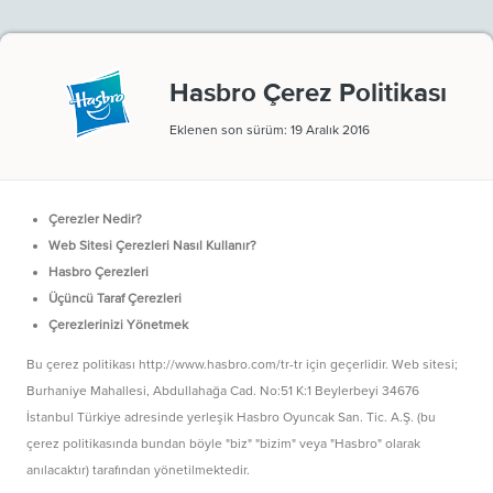
Hasbro Çerez Politikası
Eklenen son sürüm: 19 Aralık 2016
Çerezler Nedir?
Web Sitesi Çerezleri Nasıl Kullanır?
Hasbro Çerezleri
Üçüncü Taraf Çerezleri
Çerezlerinizi Yönetmek
Bu çerez politikası http://www.hasbro.com/tr-tr için geçerlidir. Web sitesi;
Burhaniye Mahallesi, Abdullahağa Cad. No:51 K:1 Beylerbeyi 34676
İstanbul Türkiye adresinde yerleşik Hasbro Oyuncak San. Tic. A.Ş. (bu
çerez politikasında bundan böyle "biz" "bizim" veya "Hasbro" olarak
anılacaktır) tarafından yönetilmektedir.