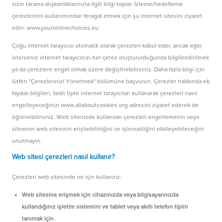
sizin tarama alışkanlıklarınızla ilgili bilgi toplar. İzleme/hedefleme
çerezlerinin kullanımından feragat etmek için şu internet sitesini ziyaret
edin:
www.youronlinechoices.eu
Çoğu internet tarayıcısı otomatik olarak çerezleri kabul eder, ancak eğer
isterseniz internet tarayıcınızı her çerez oluşturulduğunda bilgilendirilmek
ya da çerezlere engel olmak üzere değiştirebilirsiniz. Daha fazla bilgi için
lütfen "Çerezlerinizi Yönetmek" bölümüne başvurun. Çerezler hakkında ek
faydalı bilgileri, farklı tipte internet tarayıcıları kullanarak çerezleri nasıl
engelleyeceğinizi www.allaboutcookies.org adresini ziyaret ederek de
öğrenebilirsiniz. Web sitenizde kullanılan çerezleri engellemenin veya
silmenin web sitesinin erişilebilirliğini ve işlevselliğini etkileyebileceğini
unutmayın.
Web sitesi çerezleri nasıl kullanır?
Çerezleri web sitesinde ne için kullanırız:
Web sitesine erişmek için cihazınızda veya bilgisayarınızda
kullandığınız işletim sistemini ve tablet veya akıllı telefon tipini
tanımak için.