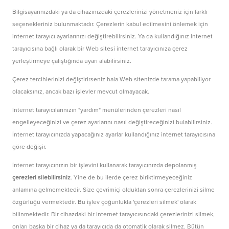
Bilgisayarınızdaki ya da cihazınızdaki çerezlerinizi yönetmeniz için farklı
seçenekleriniz bulunmaktadır. Çerezlerin kabul edilmesini önlemek için
internet tarayıcı ayarlarınızı değiştirebilirsiniz. Ya da kullandığınız internet
tarayıcısına bağlı olarak bir Web sitesi internet tarayıcınıza çerez
yerleştirmeye çalıştığında uyarı alabilirsiniz.
Çerez tercihlerinizi değiştirirseniz hala Web sitenizde tarama yapabiliyor
olacaksınız, ancak bazı işlevler mevcut olmayacak.
İnternet tarayıcılarınızın "yardım" menülerinden çerezleri nasıl
engelleyeceğinizi ve çerez ayarlarını nasıl değiştireceğinizi bulabilirsiniz.
İnternet tarayıcınızda yapacağınız ayarlar kullandığınız internet tarayıcısına
göre değişir.
İnternet tarayıcınızın bir işlevini kullanarak tarayıcınızda depolanmış
çerezleri silebilirsiniz
. Yine de bu ilerde çerez biriktirmeyeceğiniz
anlamına gelmemektedir. Size çevrimiçi olduktan sonra çerezlerinizi silme
özgürlüğü vermektedir. Bu işlev çoğunlukla 'çerezleri silmek' olarak
bilinmektedir. Bir cihazdaki bir internet tarayıcısındaki çerezlerinizi silmek,
onları başka bir cihaz ya da tarayıcıda da otomatik olarak silmez. Bütün