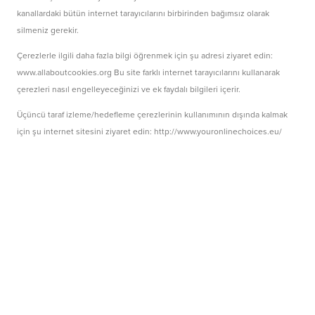
kanallardaki bütün internet tarayıcılarını birbirinden bağımsız olarak
silmeniz gerekir.
Çerezlerle ilgili daha fazla bilgi öğrenmek için şu adresi ziyaret edin:
www.allaboutcookies.org
Bu site farklı internet tarayıcılarını kullanarak
çerezleri nasıl engelleyeceğinizi ve ek faydalı bilgileri içerir.
Üçüncü taraf izleme/hedefleme çerezlerinin kullanımının dışında kalmak
için şu internet sitesini ziyaret edin:
http://www.youronlinechoices.eu/