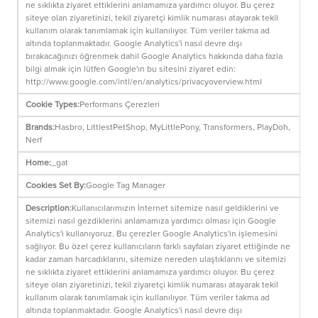
ne sıklıkta ziyaret ettiklerini anlamamıza yardımcı oluyor. Bu çerez
siteye olan ziyaretinizi, tekil ziyaretçi kimlik numarası atayarak tekil
kullanım olarak tanımlamak için kullanılıyor. Tüm veriler takma ad
altında toplanmaktadır. Google Analytics'i nasıl devre dışı
bırakacağınızı öğrenmek dahil Google Analytics hakkında daha fazla
bilgi almak için lütfen Google'ın bu sitesini ziyaret edin:
http://www.google.com/intl/en/analytics/privacyoverview.html
Performans Çerezleri
Hasbro, LittlestPetShop, MyLittlePony, Transformers, PlayDoh,
Nerf
_gat
Google Tag Manager
Kullanıcılarımızın İnternet sitemize nasıl geldiklerini ve
sitemizi nasıl gezdiklerini anlamamıza yardımcı olması için Google
Analytics'i kullanıyoruz. Bu çerezler Google Analytics'in işlemesini
sağlıyor. Bu özel çerez kullanıcıların farklı sayfaları ziyaret ettiğinde ne
kadar zaman harcadıklarını, sitemize nereden ulaştıklarını ve sitemizi
ne sıklıkta ziyaret ettiklerini anlamamıza yardımcı oluyor. Bu çerez
siteye olan ziyaretinizi, tekil ziyaretçi kimlik numarası atayarak tekil
kullanım olarak tanımlamak için kullanılıyor. Tüm veriler takma ad
altında toplanmaktadır. Google Analytics'i nasıl devre dışı