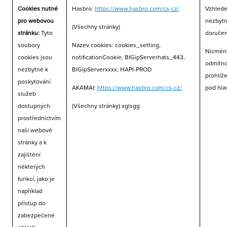
Cookies nutné
Hasbro:
https://www.hasbro.com/cs-cz/
Vzhlede
pro webovou
nezbytn
(Všechny stránky)
stránku:
Tyto
doručen
soubory
Název cookies: cookies_setting,
Nicméně
cookies jsou
notificationCookie, BIGipServerhats_443,
odmítno
nezbytné k
BIGipServerxxxx, HAPI-PROD
prohlíž
poskytování
AKAMAI:
https://www.hasbro.com/cs-cz/
pod hla
služeb
dostupných
(Všechny stránky) xglsgg
prostřednictvím
naší webové
stránky a k
zajištění
některých
funkcí, jako je
například
přístup do
zabezpečené