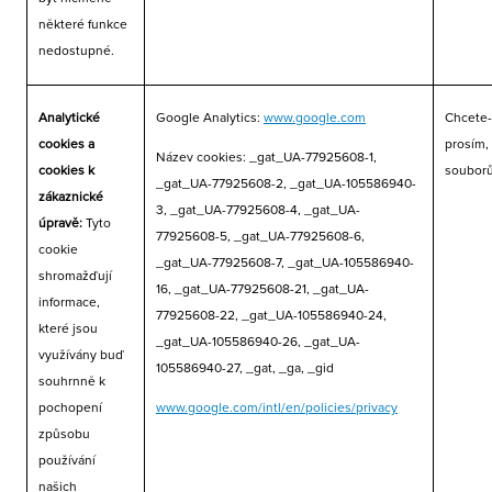
některé funkce
nedostupné.
Analytické
Google Analytics:
www.google.com
Chcete-
cookies a
prosím,
Název cookies: _gat_UA-77925608-1,
cookies k
souborů
_gat_UA-77925608-2, _gat_UA-105586940-
zákaznické
3, _gat_UA-77925608-4, _gat_UA-
úpravě:
Tyto
77925608-5, _gat_UA-77925608-6,
cookie
_gat_UA-77925608-7, _gat_UA-105586940-
shromažďují
16, _gat_UA-77925608-21, _gat_UA-
informace,
77925608-22, _gat_UA-105586940-24,
které jsou
_gat_UA-105586940-26, _gat_UA-
využívány buď
105586940-27, _gat, _ga, _gid
souhrnně k
pochopení
www.google.com/intl/en/policies/privacy
způsobu
používání
našich