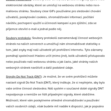
elektronické obrázky, které se umisťují na webovou stránku nebo na e-
mailovou stránku. Soubory clear GIFs používáme pro sledování chování
uživatelů, poskytování cookies, shromažďování informací, počítání
návštěv, pochopení využití a účinnosti kampaní a pro zjištění, zda se
příjemce otevřel e-mail a jednal podle něj.
Soubory protokolu
: Soubory protokolů zaznamenávají činnost webových
stránek na našich serverech a umožňují nám shromažďovat statistiky o
tom, jaké zvyky mají naši uživatelé při prohlížení internetu. Tyto záznamy
pomáhají společnosti Hasbro určit (mimo jiné), kolik uživatelů přistupovalo
nebo používalo naši webovou stránku a jak často, jaké stránky našich
webových stránek navštívili a další podobné údaje.
Signály Do Not Track (DNT)
: Je možné, že ve svém prohlížeči můžete
nastavit signál Do Not Track (DNT), který indikuje, že si nepřejete, aby byla
vaše online činnost sledována. Náš systém v současné době signály DNT
nepodporuje a nemůže se řídit případnými signály, které obdržíme.
Možnosti, které vám poskytneme ohledně shromažďování a používání
vašich osobních údajů, však budete mít nadále k dispozici, jak je popsáno