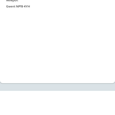
Newport
Gwent NP19 4YH