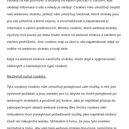
zaslány na váš prohlížeč a uloženy na vašem počítači či zařízení, kde
ukládají informace o vás a někdy je sledují. Cookies nám umožňují zlepšit
naši webovou stránku, jelikož nám umožňují sledovat, které stránky jsou
pro vás užitečné a které nejsou, a shromažďovat a zapamatovat si
informace o vašich preferencích. Mnoho cookies, které webová stránka
využívá, trvá pouze po dobu trvání relace na webové stránce a zanikne po
zavření prohlížeče. Jiné cookies mají za úkol si vás zapamatovat, když se
vrátíte na webovou stránku a trvají déle.
Když na webové stránce navštívíte stránku, může dojít k vygenerování
některých z následujících typů cookies:
Nezbytně nutné cookies:
Tyto soubory cookies nám umožňují poskytnout vám služby, o něž jste
výslovně požádali, a jsou zásadní pro to, abyste se mohli pohybovat po
webových stránkách a používat její funkce, jako je například přístup do
zabezpečených oblastí webové stránky. Bez těchto cookies vám
nebudeme moci poskytnout požadované služby, jako například vložení
zboží do nákupního košíku. Vzhledem k tomu, že jsou tyto cookies
nezbytné k tomu, aby vám byla webová stránka doručena, nemůžete je