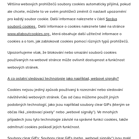
Většina webových prohlížečů soubory cookies automaticky přijímá, pokud
ale chcete, můžete to ve svém prohlížeči změnit či nastavit upozornění
pro každý soubor cookie. Další informace naleznete v části
Správa
souborů cookies
. Další informace o cookies naleznete také na stránce
www.allaboutcookies.org
, která obsahuje další užitečné informace o
cookies a o tom, jak zablokovat cookies pomocí různých typů prohlížečů.
Upozorňujeme však, že blokování nebo smazání souborů cookies
používaných na webové stránce může ovlivnit dostupnost a funkčnost
webových stránek.
A co ostatní sledovací technologie jako například, webové signály?
Cookies nejsou jediný způsob používaný k rozeznání nebo sledování
návštěvníků webových stránek. Čas od času můžeme použít jiných
podobných technologií, jako jsou například soubory clear GIFs (kterým se
občas říká „sledovací pixely“ nebo „webové signály“). Ve mnohých
případech jsou tyto technologie závislé na správné funkci cookies, takže
odmítnutí cookies poškodí jejich funkčnost.
Soubory clear GIFs
: Soubory clear GIFs (nebo „webové signály“) jsou malé