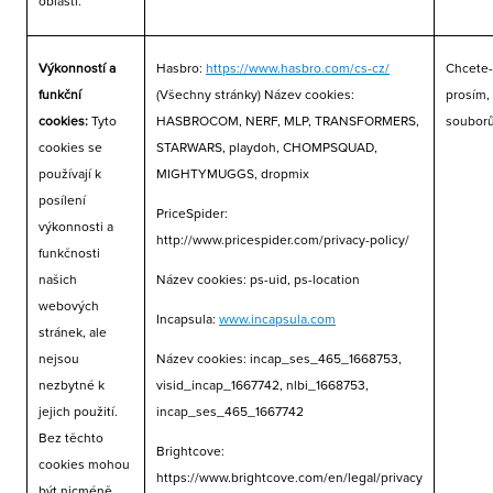
oblasti.
Výkonností a
Hasbro:
https://www.hasbro.com/cs-cz/
Chcete-
funkční
(Všechny stránky) Název cookies:
prosím,
cookies:
Tyto
HASBROCOM, NERF, MLP, TRANSFORMERS,
souborů
cookies se
STARWARS, playdoh, CHOMPSQUAD,
používají k
MIGHTYMUGGS, dropmix
posílení
PriceSpider:
výkonnosti a
http://www.pricespider.com/privacy-policy/
funkčnosti
našich
Název cookies: ps-uid, ps-location
webových
Incapsula:
www.incapsula.com
stránek, ale
nejsou
Název cookies: incap_ses_465_1668753,
nezbytné k
visid_incap_1667742, nlbi_1668753,
jejich použití.
incap_ses_465_1667742
Bez těchto
Brightcove:
cookies mohou
https://www.brightcove.com/en/legal/privacy
být nicméně