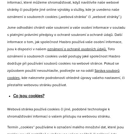
informací, které můžeme shromažďovat, když navštívíte naše webové
stránky či použijete jiné online výrobky a služby, kde je uvedeno naše
oznámení o souborech cookies („webová stránka“ či „webové stránky“.)
Jsme odhodláni chránit vaše soukromí a vaše osobní informace v souladu
s platnými právními předpisy o ochraně soukromí a ochraně údajů. Další
informace o tom, jak společnost Hasbro používá vaše osobní informace,
jsou k dispozici v našem
oznámení o ochraně osobních údajů.
Toto
oznámení o souborech cookies uvádí postupy jaké společnost Hasbro
dodržuje při používání souborů cookies na webové stránce. Pokud se
způsobem použití nesouhlasíte, podívejte se na oddíl
Správa souborů
cookies
, kde naleznete podrobnosti ohledně úpravy vašeho nastavení, či
přestaňte webovou stránku používat.
Co jsou cookies?
Webová stránka používá cookies či jiné, podobné technologie k
shromažďování informací o vašem přístupu na webovou stránku.
Termín „cookies“ používáme k označení malého množství dat, které jsou