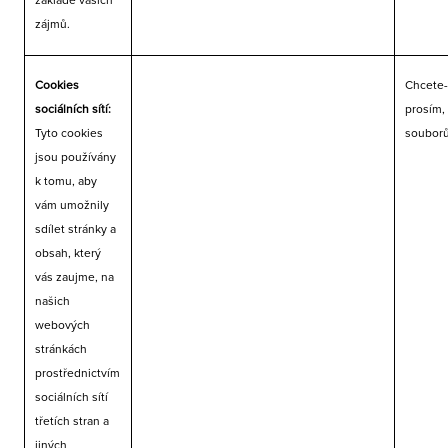
základě vašich
zájmů.
Cookies
Chcete-
sociálních sítí:
prosím,
Tyto cookies
souborů
jsou používány
k tomu, aby
vám umožnily
sdílet stránky a
obsah, který
vás zaujme, na
našich
webových
stránkách
prostřednictvím
sociálních sítí
třetích stran a
jiných