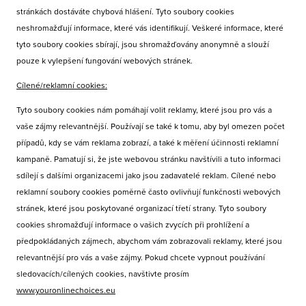
stránkách dostáváte chybová hlášení. Tyto soubory cookies
neshromažďují informace, které vás identifikují. Veškeré informace, které
tyto soubory cookies sbírají, jsou shromažďovány anonymně a slouží
pouze k vylepšení fungování webových stránek.
Cílené/reklamní cookies:
Tyto soubory cookies nám pomáhají volit reklamy, které jsou pro vás a
vaše zájmy relevantnější. Používají se také k tomu, aby byl omezen počet
případů, kdy se vám reklama zobrazí, a také k měření účinnosti reklamní
kampaně. Pamatují si, že jste webovou stránku navštívili a tuto informaci
sdílejí s dalšími organizacemi jako jsou zadavatelé reklam. Cílené nebo
reklamní soubory cookies poměrně často ovlivňují funkčnosti webových
stránek, které jsou poskytované organizací třetí strany. Tyto soubory
cookies shromažďují informace o vašich zvycích při prohlížení a
předpokládaných zájmech, abychom vám zobrazovali reklamy, které jsou
relevantnější pro vás a vaše zájmy. Pokud chcete vypnout používání
sledovacích/cílených cookies, navštivte prosím
www.youronlinechoices.eu