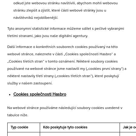
odkud jste webovou stránku navštívili, abychom mohli webovou
stránku zlepšit a zjistit, které části webové stránky jsou u
návštěvníků nejoblíbenější.
Tyto anonymní statistické informace můžeme sdílet s pečlivě vybranými
třetími stranami, jako jsou naše digitální agentury.
Další informace o konkrétních souborech cookies používaný na této
webové stránce, naleznete v části „Cookies společnosti Hasbro“ a
„Cookies třetích stran“ v tomto oznámení. Některé soubory cookies
používané na webové stránce jsme nastavili my („cookies první strany“) a
některé nastavily třetí strany („cookies třetích stran“), které poskytují
služby v našem zastoupení.
Cookies společnosti Hasbro
Na webové stránce používáme následující soubory cookies uvedené v
tabulce níže.
Typ cookie
Kdo poskytuje tyto cookies
Jak je 