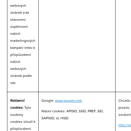
webových
stránek a ke
stanovení
úspěšnosti
našich
marketingových
kampaní nebo k
přizpůsobení
našich
webových
stránek podle
vás.
Reklamní
Google:
www.google.com
Chcete-
cookies:
Tyto
prosím,
Název cookies: APISID, SSID, PREF, SID,
soubory
souborů
SAPISID, id, HSID
cookies slouží k
http://
přizpůsobení