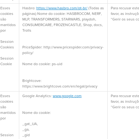
Esses
Hasbro:
https://www.hasbro.com/pt-br/
(Todas as
Para recusar este
cookies
páginas) Nome do cookie: HASBROCOM, NERF,
favor, as instruç
são
MLP, TRANSFORMERS, STARWARS, playdoh,
“Gerir os seus c
mantidos
CONSUMERCARE, FROZENCASTLE, Shop, docs,
por
Trolls
Session
Cookies
PriceSpider: http://www.pricespider.com/privacy-
policy/
Session
Cookie
Nome do cookie: ps-uid
Brightcove:
https://www.brightcove.com/en/legal/privacy
Esses
Google Analytics:
www.google.com
Para recusar este
cookies
favor, as instruç
são
“Gerir os seus c
mantidos
Nome do cookie:
por
_gat_UA,
_ga,
Session
_gid