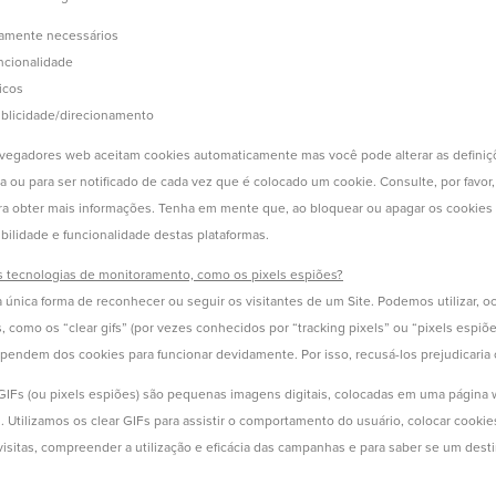
tamente necessários
ncionalidade
icos
blicidade/direcionamento
avegadores web aceitam cookies automaticamente mas você pode alterar as defini
eta ou para ser notificado de cada vez que é colocado um cookie. Consulte, por favor
ara obter mais informações. Tenha em mente que, ao bloquear ou apagar os cookies u
ibilidade e funcionalidade destas plataformas.
as tecnologias de monitoramento, como os pixels espiões?
 única forma de reconhecer ou seguir os visitantes de um Site. Podemos utilizar, o
s, como os “clear gifs” (por vezes conhecidos por “tracking pixels” ou “pixels espiõ
pendem dos cookies para funcionar devidamente. Por isso, recusá-los prejudicaria
r GIFs (ou pixels espiões) são pequenas imagens digitais, colocadas em uma págin
Utilizamos os clear GIFs para assistir o comportamento do usuário, colocar cookies
isitas, compreender a utilização e eficácia das campanhas e para saber se um destin