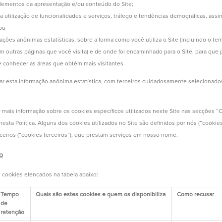
elementos da apresentação e/ou conteúdo do Site;
a utilização de funcionalidades e serviços, tráfego e tendências demográficas, as
ou
ações anônimas estatísticas, sobre a forma como você utiliza o Site (incluindo o t
em outras páginas que você visita) e de onde foi encaminhado para o Site, para qu
e conhecer as áreas que obtêm mais visitantes.
r esta informação anônima estatística, com terceiros cuidadosamente selecionados
mais informação sobre os cookies específicos utilizados neste Site nas secções “
nesta Política. Alguns dos cookies utilizados no Site são definidos por nós (“cookie
rceiros (“cookies terceiros”), que prestam serviços em nosso nome.
o
s cookies elencados na tabela abaixo:
Tempo
Quais são estes cookies e quem os disponibiliza
Como recusar
de
retenção