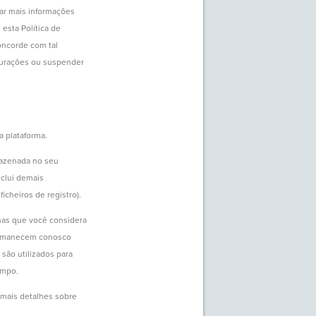
ar mais informações
 esta Política de
oncorde com tal
gurações ou suspender
a plataforma.
mazenada no seu
nclui demais
cheiros de registro).
nas que você considera
 permanecem conosco
são utilizados para
empo.
 mais detalhes sobre