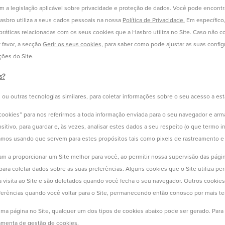
m a legislação aplicável sobre privacidade e proteção de dados. Você pode encontr
asbro utiliza a seus dados pessoais na nossa
Política de Privacidade.
Em específico,
ráticas relacionadas com os seus cookies que a Hasbro utiliza no Site. Caso não c
r favor, a secção
Gerir os seus cookies,
para saber como pode ajustar as suas confi
ções do Site.
s?
s ou outras tecnologias similares, para coletar informações sobre o seu acesso a est
cookies” para nos referirmos a toda informação enviada para o seu navegador e ar
itivo, para guardar e, às vezes, analisar estes dados a seu respeito (o que termo i
mos usando que servem para estes propósitos tais como pixels de rastreamento e fi
m a proporcionar um Site melhor para você, ao permitir nossa supervisão das pági
 para coletar dados sobre as suas preferências. Alguns cookies que o Site utiliza
 visita ao Site e são deletados quando você fecha o seu navegador. Outros cookies 
erências quando você voltar para o Site, permanecendo então conosco por mais t
ma página no Site, qualquer um dos tipos de cookies abaixo pode ser gerado. Para
ramenta de gestão de cookies.