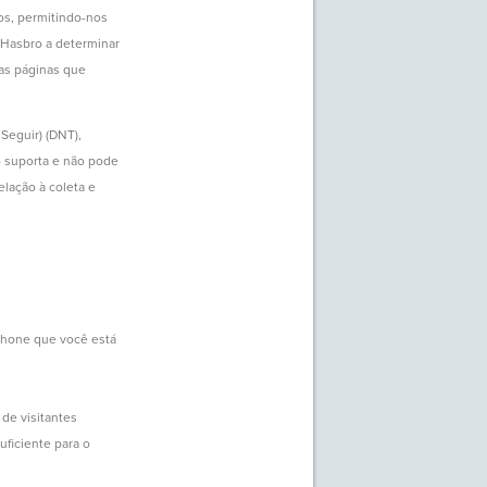
ços, permitindo-nos
 Hasbro a determinar
 as páginas que
Seguir) (DNT),
o suporta e não pode
lação à coleta e
phone que você está
de visitantes
uficiente para o