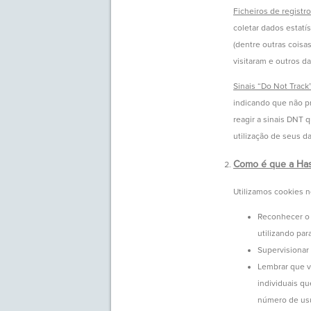
Ficheiros de registro
coletar dados estatí
(dentre outras coisa
visitaram e outros da
Sinais “Do Not Track
indicando que não pr
reagir a sinais DNT 
utilização de seus d
Como é que a Hasb
Utilizamos cookies no
Reconhecer o 
utilizando par
Supervisionar
Lembrar que vo
individuais q
número de usu