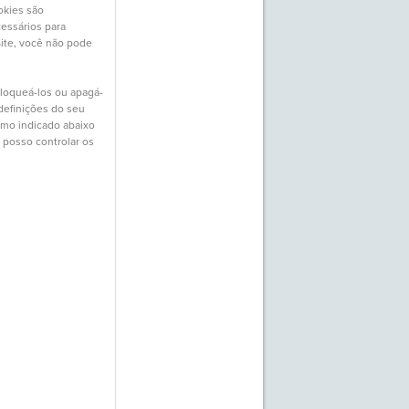
okies são
essários para
Site, você não pode
loqueá-los ou apagá-
 definições do seu
omo indicado abaixo
 posso controlar os