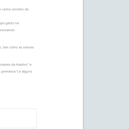
sim como versões do
empo gasto na
e possamos
, tais como as nossas
Cookies da Hasbro” e
s primários”) e alguns