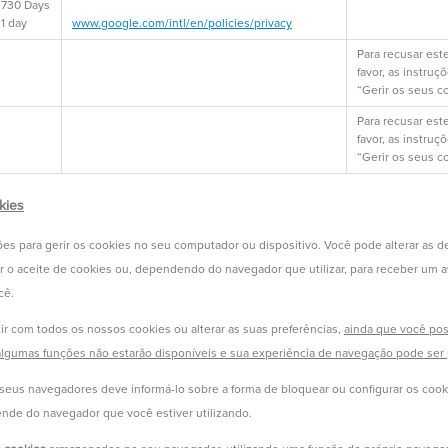
730 Days
1 day
www.google.com/intl/en/policies/privacy
Para recusar este
favor, as instruç
“Gerir os seus c
Para recusar este
favor, as instruç
“Gerir os seus c
kies
es para gerir os cookies no seu computador ou dispositivo. Você pode alterar as d
r o aceite de cookies ou, dependendo do navegador que utilizar, para receber um 
cê.
r com todos os nossos cookies ou alterar as suas preferências,
ainda que você pos
algumas funções não estarão disponíveis e sua experiência de navegação pode ser 
seus navegadores deve informá-lo sobre a forma de bloquear ou configurar os cook
nde do navegador que você estiver utilizando.