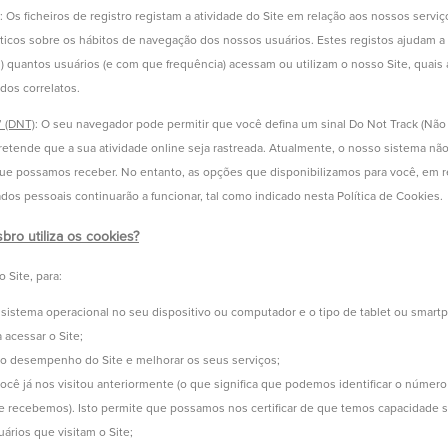
: Os ficheiros de registro registam a atividade do Site em relação aos nossos servi
sticos sobre os hábitos de navegação dos nossos usuários. Estes registos ajudam a
s) quantos usuários (e com que frequência) acessam ou utilizam o nosso Site, quais
dos correlatos.
” (DNT)
: O seu navegador pode permitir que você defina um sinal Do Not Track (Não 
etende que a sua atividade online seja rastreada. Atualmente, o nosso sistema nã
que possamos receber. No entanto, as opções que disponibilizamos para você, em re
ados pessoais continuarão a funcionar, tal como indicado nesta Política de Cookies.
ro utiliza os cookies?
 Site, para:
sistema operacional no seu dispositivo ou computador e o tipo de tablet ou smart
a acessar o Site;
 o desempenho do Site e melhorar os seus serviços;
cê já nos visitou anteriormente (o que significa que podemos identificar o número 
ue recebemos). Isto permite que possamos nos certificar de que temos capacidade s
ários que visitam o Site;