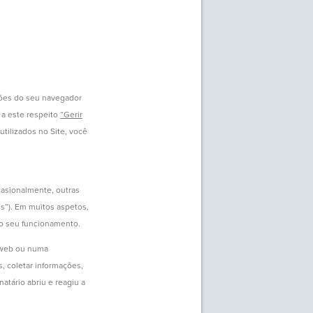
ções do seu navegador
, a este respeito
“Gerir
tilizados no Site, você
casionalmente, outras
es”). Em muitos aspetos,
 o seu funcionamento.
a web ou numa
, coletar informações,
atário abriu e reagiu a