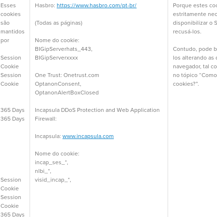
Esses
Hasbro:
https://www.hasbro.com/pt-br/
Porque estes co
cookies
estritamente nec
são
(Todas as páginas)
disponibilizar o 
mantidos
recusá-los.
por
Nome do cookie:
BIGipServerhats_443,
Contudo, pode b
Session
BIGipServerxxxx
los alterando as
Cookie
navegador, tal c
Session
One Trust: Onetrust.com
no tópico “Como
Cookie
OptanonConsent,
cookies?”.
OptanonAlertBoxClosed
365 Days
Incapsula DDoS Protection and Web Application
365 Days
Firewall:
Incapsula:
www.incapsula.com
Nome do cookie:
incap_ses_*,
nlbi_*,
Session
visid_incap_*,
Cookie
Session
Cookie
365 Days