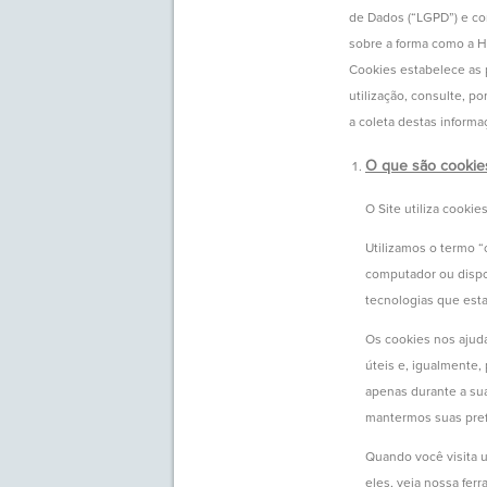
de Dados (“LGPD”) e co
sobre a forma como a H
Cookies estabelece as p
utilização, consulte, po
a coleta destas informa
O que são cookie
O Site utiliza cookie
Utilizamos o termo “
computador ou dispos
tecnologias que esta
Os cookies nos ajuda
úteis e, igualmente,
apenas durante a sua
mantermos suas pref
Quando você visita u
eles, veja nossa fer