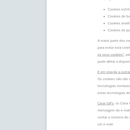
Cookies estri
Cookies de fu
Cookies analít
Cookies de pu
A maior parte dos n
para evitar esta col
os seus cookies”
, p
pode afetar a dispon
E em relação a outr
Os cookies não são a
tecnologias similare
estas tecnologias de
Clear GIFs
: os Clea
mensagem de e-mail. 
contar o número de v
um e-mail.