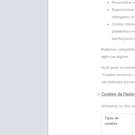
Personalizar 
Supervisionar 
navegador; e/
Coletar inform
plataforma e 
aperfeiçoa-lo 
Podemos compartilha
agências digitais.
Você pode encontrar 
“Cookies terceiros”, 
são definidos por te
Cookies da Hasbr
Utilizamos no Site o
Tipos de
cookies